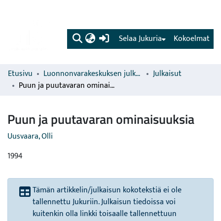
(current)
Selaa Jukuria
Kokoelmat
Etusivu
Luonnonvarakeskuksen julkaisut
Julkaisut
Puun ja puutavaran ominaisuuksia
Puun ja puutavaran ominaisuuksia
Uusvaara, Olli
1994
Tämän artikkelin/julkaisun kokotekstiä ei ole
tallennettu Jukuriin. Julkaisun tiedoissa voi
kuitenkin olla linkki toisaalle tallennettuun