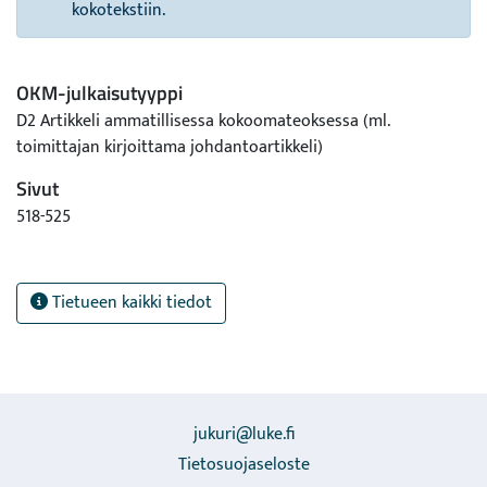
kokotekstiin.
OKM-julkaisutyyppi
D2 Artikkeli ammatillisessa kokoomateoksessa (ml.
toimittajan kirjoittama johdantoartikkeli)
Sivut
518-525
Tietueen kaikki tiedot
jukuri@luke.fi
Tietosuojaseloste