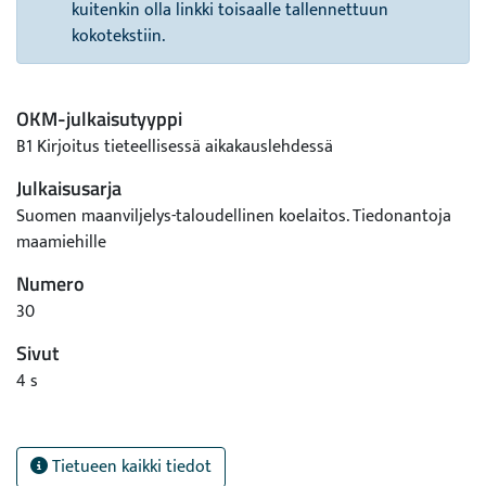
kuitenkin olla linkki toisaalle tallennettuun
kokotekstiin.
OKM-julkaisutyyppi
B1 Kirjoitus tieteellisessä aikakauslehdessä
Julkaisusarja
Suomen maanviljelys-taloudellinen koelaitos. Tiedonantoja
maamiehille
Numero
30
Sivut
4 s
Tietueen kaikki tiedot