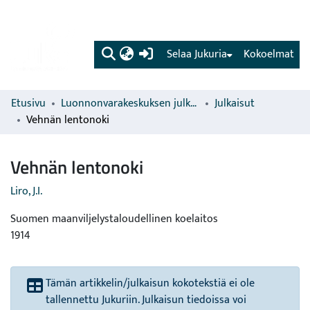
(current)
Selaa Jukuria
Kokoelmat
Etusivu
Luonnonvarakeskuksen julkaisut
Julkaisut
Vehnän lentonoki
Vehnän lentonoki
Liro, J.I.
Suomen maanviljelystaloudellinen koelaitos
1914
Tämän artikkelin/julkaisun kokotekstiä ei ole
tallennettu Jukuriin. Julkaisun tiedoissa voi