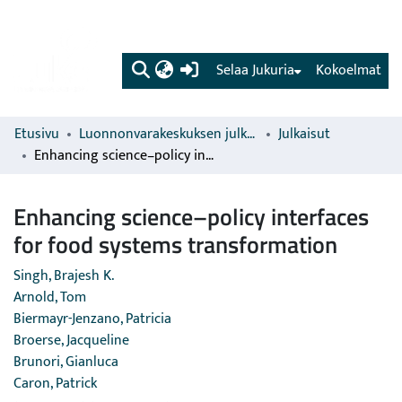
(current)
Selaa Jukuria
Kokoelmat
Etusivu
Luonnonvarakeskuksen julkaisut
Julkaisut
Enhancing science–policy interfaces for food systems transformation
Enhancing science–policy interfaces
for food systems transformation
Singh, Brajesh K.
Arnold, Tom
Biermayr-Jenzano, Patricia
Broerse, Jacqueline
Brunori, Gianluca
Caron, Patrick