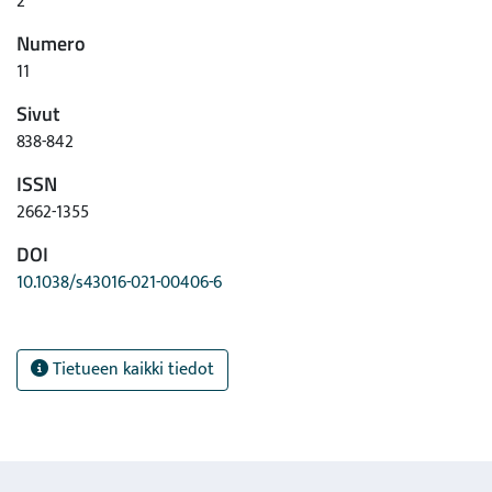
2
Numero
11
Sivut
838-842
ISSN
2662-1355
DOI
10.1038/s43016-021-00406-6
Tietueen kaikki tiedot