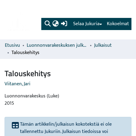
(current)
Selaa Jukuria
Kokoelmat
Etusivu
Luonnonvarakeskuksen julkaisut
Julkaisut
Talouskehitys
Talouskehitys
Viitanen, Jari
Luonnonvarakeskus (Luke)
2015
Tämän artikkelin/julkaisun kokotekstiä ei ole
tallennettu Jukuriin. Julkaisun tiedoissa voi