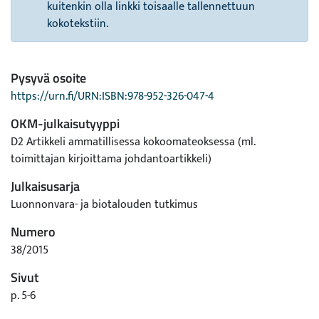
kuitenkin olla linkki toisaalle tallennettuun
kokotekstiin.
Pysyvä osoite
https://urn.fi/URN:ISBN:978-952-326-047-4
OKM-julkaisutyyppi
D2 Artikkeli ammatillisessa kokoomateoksessa (ml.
toimittajan kirjoittama johdantoartikkeli)
Julkaisusarja
Luonnonvara- ja biotalouden tutkimus
Numero
38/2015
Sivut
p. 5-6