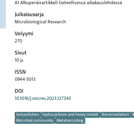
A1 Alkuperäisartikkeli tieteellisessä aikakauslehdessä
Julkaisusarja
Microbiological Research
Volyymi
270
Sivut
10 p.
ISSN
0944-5013
DOI
10.1016/j.micres.2023.127343
Avainsanat
Soil pollution
Hydrocarbons and heavy metals
Bioremediation
B
Microbial community
Metabarcoding