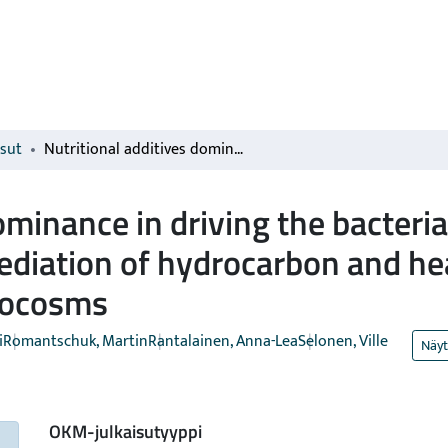
isut
Nutritional additives dominance in driving the bacterial communities succession and bioremediation of hydrocarbon and heavy metal contaminated soil microcosms
dominance in driving the bacter
ediation of hydrocarbon and he
rocosms
i
Romantschuk, Martin
Rantalainen, Anna-Lea
Selonen, Ville
Näyt
OKM-julkaisutyyppi