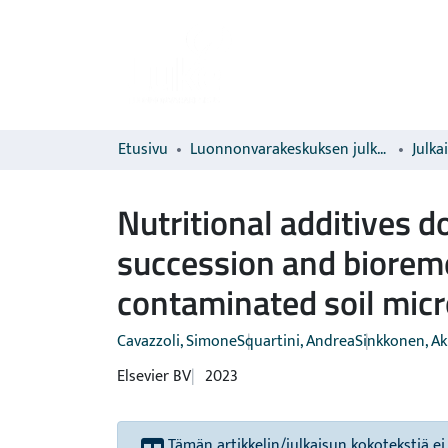
Etusivu
Luonnonvarakeskuksen julkaisut
Julka
Nutritional additives 
succession and biorem
contaminated soil mic
Cavazzoli, Simone
Squartini, Andrea
Sinkkonen, Ak
Elsevier BV
2023
Tämän artikkelin/julkaisun kokotekstiä ei