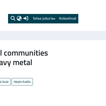
(current)
Selaa Jukuria
Kokoelmat
ial communities
avy metal
ä lisää
Näytä Kaikki