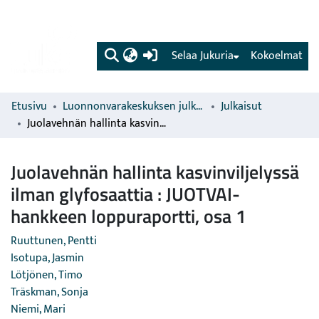
(current)
Selaa Jukuria
Kokoelmat
Etusivu
Luonnonvarakeskuksen julkaisut
Julkaisut
Juolavehnän hallinta kasvinviljelyssä ilman glyfosaattia : JUOTVAI-hankkeen loppuraportti, osa 1
Juolavehnän hallinta kasvinviljelyssä
ilman glyfosaattia : JUOTVAI-
hankkeen loppuraportti, osa 1
Ruuttunen, Pentti
Isotupa, Jasmin
Lötjönen, Timo
Träskman, Sonja
Niemi, Mari