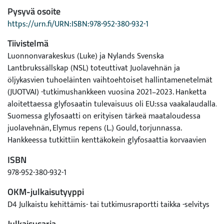
Pysyvä osoite
https://urn.fi/URN:ISBN:978-952-380-932-1
Tiivistelmä
Luonnonvarakeskus (Luke) ja Nylands Svenska
Lantbrukssällskap (NSL) toteuttivat Juolavehnän ja
öljykasvien tuhoeläinten vaihtoehtoiset hallintamenetelmät
(JUOTVAI) -tutkimushankkeen vuosina 2021–2023. Hanketta
aloitettaessa glyfosaatin tulevaisuus oli EU:ssa vaakalaudalla.
Suomessa glyfosaatti on erityisen tärkeä maataloudessa
juolavehnän, Elymus repens (L.) Gould, torjunnassa.
Hankkeessa tutkittiin kenttäkokein glyfosaattia korvaavien
menetelmien tehokkuutta, ja menetelmien kannattavuutta
ISBN
vertailtiin katetuottolaskelmien avulla. Maan muokkausta,
978-952-380-932-1
viljelykiertoa ja valikoivia herbisidejä hyödyntäviä
juolavehnän hallinnan keinoja tutkittiin hankkeen
OKM-julkaisutyyppi
yhdeksässä kenttäkokeessa Luken toimipaikoilla Jokioisissa ja
D4 Julkaistu kehittämis- tai tutkimusraportti taikka -selvitys
Ruukissa sekä NSL:n tutkimusasemalla Inkoossa.
Julkaisusarja