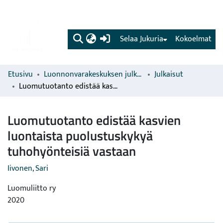
(current)
Selaa Jukuria
Kokoelmat
Etusivu
Luonnonvarakeskuksen julkaisut
Julkaisut
Luomutuotanto edistää kasvien luontaista puolustuskykyä tuhohyönteisiä vastaan
Luomutuotanto edistää kasvien
luontaista puolustuskykyä
tuhohyönteisiä vastaan
Iivonen, Sari
Luomuliitto ry
2020