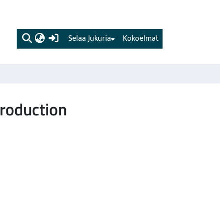
(current)
Selaa Jukuria
Kokoelmat
production