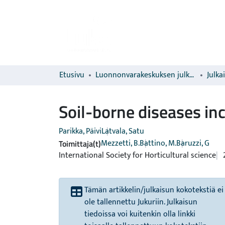
Etusivu
Luonnonvarakeskuksen julkaisut
Julka
Soil-borne diseases in
Parikka, Päivi
Latvala, Satu
Mezzetti, B.
Battino, M.
Baruzzi, G
Toimittaja(t)
International Society for Horticultural science
Tämän artikkelin/julkaisun kokotekstiä ei
ole tallennettu Jukuriin. Julkaisun
tiedoissa voi kuitenkin olla linkki