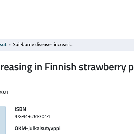
isut
Soil-borne diseases increasing in Finnish strawberry production
creasing in Finnish strawberry 
2021
ISBN
978-94-6261-304-1
OKM-julkaisutyyppi