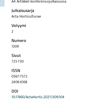
A4 Artikkeli konferenssijulkaisussa
Julkaisusarja
Acta Horticulturae
Volyymi
2
Numero
1309
Sivut
725-730
ISSN
0567-7572
2406-6168
DOI
10.17660/ActaHortic.2021.1309.104