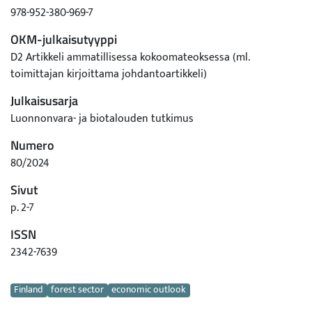
978-952-380-969-7
OKM-julkaisutyyppi
D2 Artikkeli ammatillisessa kokoomateoksessa (ml.
toimittajan kirjoittama johdantoartikkeli)
Julkaisusarja
Luonnonvara- ja biotalouden tutkimus
Numero
80/2024
Sivut
p. 2-7
ISSN
2342-7639
Avainsanat
Finland
forest sector
economic outlook