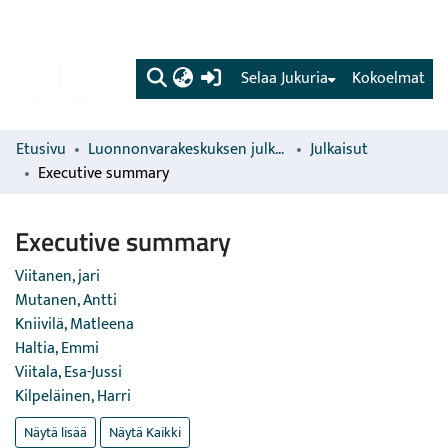
(current)
Selaa Jukuria
Kokoelmat
Etusivu
Luonnonvarakeskuksen julkaisut
Julkaisut
Executive summary
Executive summary
Viitanen, jari
Mutanen, Antti
Kniivilä, Matleena
Haltia, Emmi
Viitala, Esa-Jussi
Kilpeläinen, Harri
Näytä lisää
Näytä Kaikki