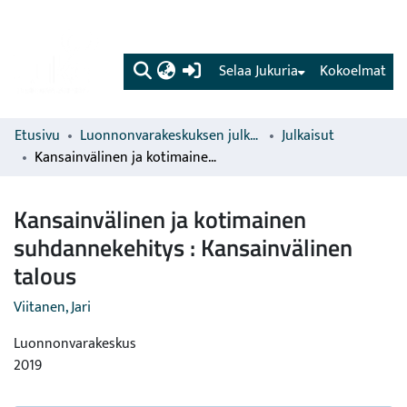
(current)
Selaa Jukuria
Kokoelmat
Etusivu
Luonnonvarakeskuksen julkaisut
Julkaisut
Kansainvälinen ja kotimainen suhdannekehitys : Kansainvälinen talous
Kansainvälinen ja kotimainen
suhdannekehitys : Kansainvälinen
talous
Viitanen, Jari
Luonnonvarakeskus
2019