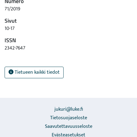
Numero
71/2019
Sivut
10-17
ISSN
2342-7647
Tietueen kaikki tiedot
jukuri@luke.fi
Tietosuojaseloste
Saavutettavuusseloste
Evästeasetukset