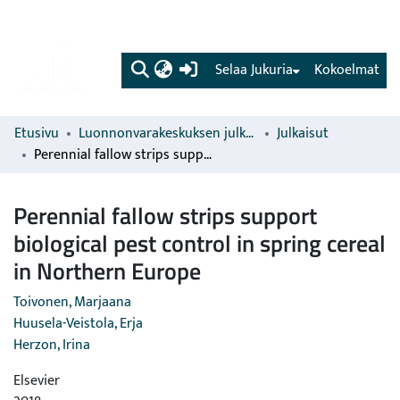
(current)
Selaa Jukuria
Kokoelmat
Etusivu
Luonnonvarakeskuksen julkaisut
Julkaisut
Perennial fallow strips support biological pest control in spring cereal in Northern Europe
Perennial fallow strips support
biological pest control in spring cereal
in Northern Europe
Toivonen, Marjaana
Huusela-Veistola, Erja
Herzon, Irina
Elsevier