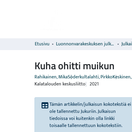
Etusivu
Luonnonvarakeskuksen julkaisut
Julka
Kuha ohitti muikun
Rahikainen, Mika
Söderkultalahti, Pirkko
Keskinen,
Kalatalouden keskusliitto
2021
Tämän artikkelin/julkaisun kokotekstiä ei
ole tallennettu Jukuriin. Julkaisun
tiedoissa voi kuitenkin olla linkki
toisaalle tallennettuun kokotekstiin.