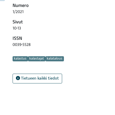
Numero
1/2021
Sivut
10-13
ISSN
0039-5528
Avainsanat
kalastus
kalastajat
kalatalous
Tietueen kaikki tiedot