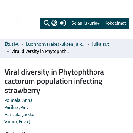
(current)
Selaa Jukuria
Kokoelmat
Etusivu
Luonnonvarakeskuksen julkaisut
Julkaisut
Viral diversity in Phytophthora cactorum population infecting strawberry
Viral diversity in Phytophthora
cactorum population infecting
strawberry
Poimala, Anna
Parikka, Päivi
Hantula, Jarkko
Vainio, Eeva J.