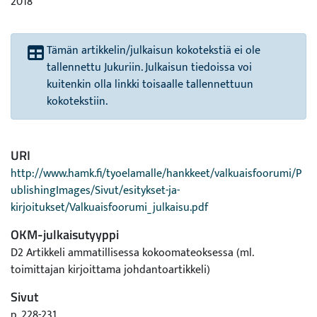
2018
Tämän artikkelin/julkaisun kokotekstiä ei ole
tallennettu Jukuriin. Julkaisun tiedoissa voi
kuitenkin olla linkki toisaalle tallennettuun
kokotekstiin.
URI
http://www.hamk.fi/tyoelamalle/hankkeet/valkuaisfoorumi/P
ublishingImages/Sivut/esitykset-ja-
kirjoitukset/Valkuaisfoorumi_julkaisu.pdf
OKM-julkaisutyyppi
D2 Artikkeli ammatillisessa kokoomateoksessa (ml.
toimittajan kirjoittama johdantoartikkeli)
Sivut
p. 228-231