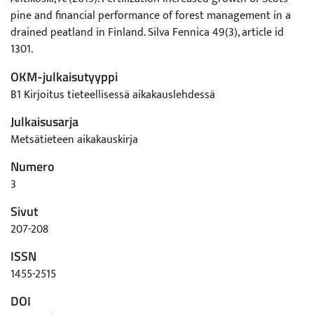
pine and financial performance of forest management in a
drained peatland in Finland. Silva Fennica 49(3), article id
1301.
OKM-julkaisutyyppi
B1 Kirjoitus tieteellisessä aikakauslehdessä
Julkaisusarja
Metsätieteen aikakauskirja
Numero
3
Sivut
207-208
ISSN
1455-2515
DOI