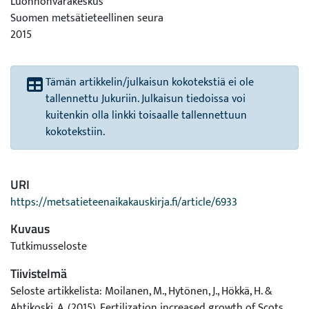
Luonnonvarakeskus
Suomen metsätieteellinen seura
2015
Tämän artikkelin/julkaisun kokotekstiä ei ole
tallennettu Jukuriin. Julkaisun tiedoissa voi
kuitenkin olla linkki toisaalle tallennettuun
kokotekstiin.
URI
https://metsatieteenaikakauskirja.fi/article/6933
Kuvaus
Tutkimusseloste
Tiivistelmä
Seloste artikkelista: Moilanen, M., Hytönen, J., Hökkä, H. &
Ahtikoski, A. (2015). Fertilization increased growth of Scots