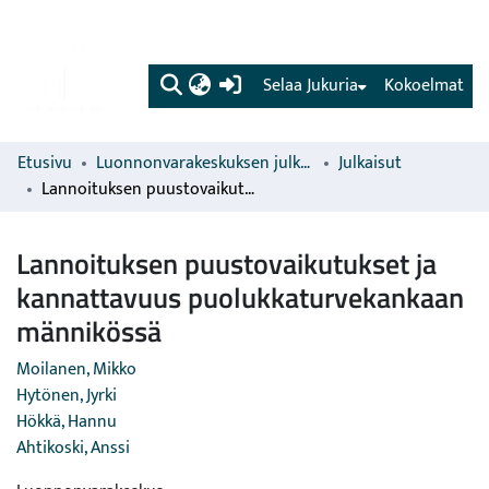
(current)
Selaa Jukuria
Kokoelmat
Etusivu
Luonnonvarakeskuksen julkaisut
Julkaisut
Lannoituksen puustovaikutukset ja kannattavuus puolukkaturvekankaan männikössä
Lannoituksen puustovaikutukset ja
kannattavuus puolukkaturvekankaan
männikössä
Moilanen, Mikko
Hytönen, Jyrki
Hökkä, Hannu
Ahtikoski, Anssi