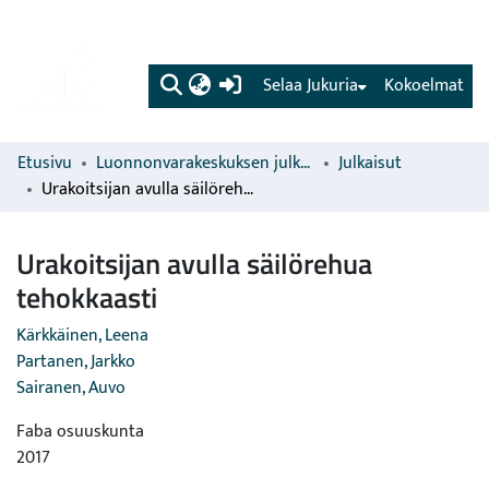
(current)
Selaa Jukuria
Kokoelmat
Etusivu
Luonnonvarakeskuksen julkaisut
Julkaisut
Urakoitsijan avulla säilörehua tehokkaasti
Urakoitsijan avulla säilörehua
tehokkaasti
Kärkkäinen, Leena
Partanen, Jarkko
Sairanen, Auvo
Faba osuuskunta
2017