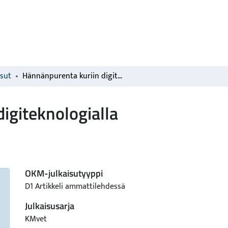
isut
Hännänpurenta kuriin digiteknologialla
igiteknologialla
OKM-julkaisutyyppi
D1 Artikkeli ammattilehdessä
Julkaisusarja
KMvet