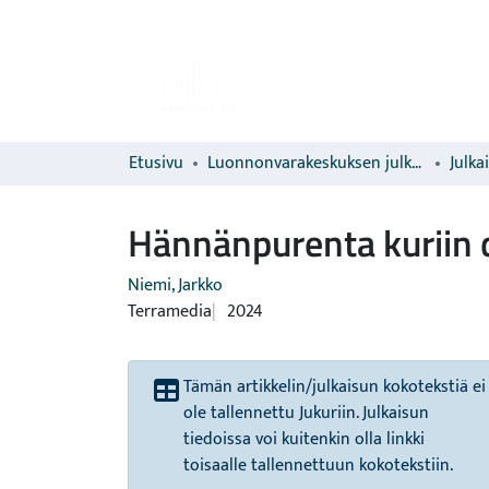
Etusivu
Luonnonvarakeskuksen julkaisut
Julka
Hännänpurenta kuriin d
Niemi, Jarkko
Terramedia
2024
Tämän artikkelin/julkaisun kokotekstiä ei
ole tallennettu Jukuriin. Julkaisun
tiedoissa voi kuitenkin olla linkki
toisaalle tallennettuun kokotekstiin.