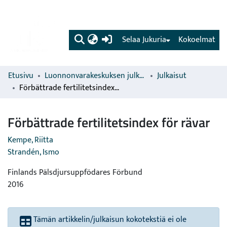
(current)
Selaa Jukuria
Kokoelmat
Etusivu
Luonnonvarakeskuksen julkaisut
Julkaisut
Förbättrade fertilitetsindex för rävar
Förbättrade fertilitetsindex för rävar
Kempe, Riitta
Strandén, Ismo
Finlands Pälsdjursuppfödares Förbund
2016
Tämän artikkelin/julkaisun kokotekstiä ei ole