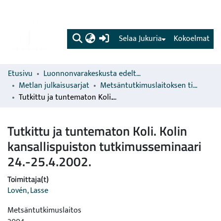
(current)
Selaa Jukuria
Kokoelmat
Etusivu
Luonnonvarakeskusta edeltävien organisaatioiden sarjat
Metlan julkaisusarjat
Metsäntutkimuslaitoksen tiedonantoja
Tutkittu ja tuntematon Koli. Kolin kansallispuiston tutkimusseminaari 24.-25.4.2002.
Tutkittu ja tuntematon Koli. Kolin
kansallispuiston tutkimusseminaari
24.-25.4.2002.
Toimittaja(t)
Lovén, Lasse
Metsäntutkimuslaitos