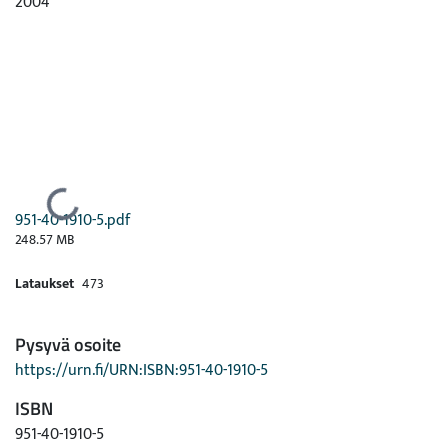
2004
Ladataan...
951-40-1910-5.pdf
248.57 MB
Lataukset
473
Pysyvä osoite
https://urn.fi/URN:ISBN:951-40-1910-5
ISBN
951-40-1910-5