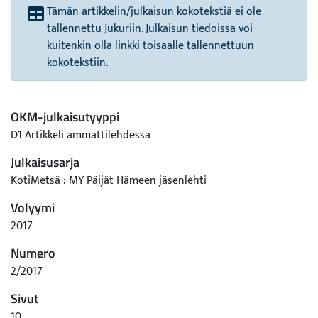
Tämän artikkelin/julkaisun kokotekstiä ei ole
tallennettu Jukuriin. Julkaisun tiedoissa voi
kuitenkin olla linkki toisaalle tallennettuun
kokotekstiin.
OKM-julkaisutyyppi
D1 Artikkeli ammattilehdessä
Julkaisusarja
KotiMetsä : MY Päijät-Hämeen jäsenlehti
Volyymi
2017
Numero
2/2017
Sivut
10