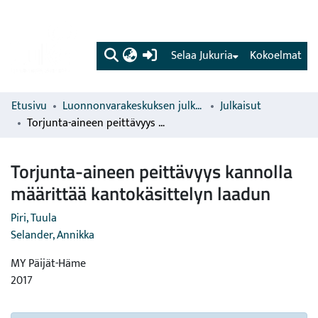
(current)
Selaa Jukuria
Kokoelmat
Etusivu
Luonnonvarakeskuksen julkaisut
Julkaisut
Torjunta-aineen peittävyys kannolla määrittää kantokäsittelyn laadun
Torjunta-aineen peittävyys kannolla
määrittää kantokäsittelyn laadun
Piri, Tuula
Selander, Annikka
MY Päijät-Häme
2017