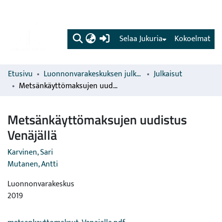
(current)
Selaa Jukuria
Kokoelmat
Etusivu
Luonnonvarakeskuksen julkaisut
Julkaisut
Metsänkäyttömaksujen uudistus Venäjällä
Metsänkäyttömaksujen uudistus
Venäjällä
Karvinen, Sari
Mutanen, Antti
Luonnonvarakeskus
2019