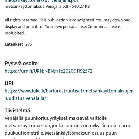
metsankayttomaksut_Venajalla.pdf
metsankayttomaksut_Venajalla.pdf -
540.27 KB
All rights reserved. This publication is copyrighted. You may download,
display and print it for Your own personal use. Commercial use is
prohibited.
Lataukset
276
Pysyvä osoite
https://urn.fi/URN:NBN:fi-fe202001192572
URI
https://www.luke.fi/bsrforest/uutiset/metsankayttomaksujen
-uudistus-venajalla/
Tiivistelmä
Venäjällä puunkorjuuyritykset maksavat valtiolle
metsänkäyttömaksua, jonka suuruus on nykyisin noin euron
puukuutiometrille. Metsänkäyttömaksun osuus puun