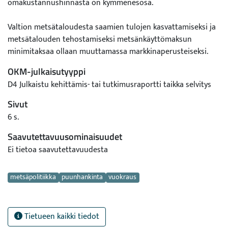
omakustannushinnasta on kymmenesosa.
Valtion metsätaloudesta saamien tulojen kasvattamiseksi ja
metsätalouden tehostamiseksi metsänkäyttömaksun
minimitaksaa ollaan muuttamassa markkinaperusteiseksi.
Suunnitelman mukaan metsänkäyttömaksun suuruus tulisi
OKM-julkaisutyyppi
perustumaan muun muassa metsänvuokraajan
D4 Julkaistu kehittämis- tai tutkimusraportti taikka selvitys
puunjalostuskapasiteettiin ja tuotannon jalostusasteeseen
sekä metsänuudistamistöiden ja metsätienrakennuksen
Sivut
määrään.
6 s.
Saavutettavuusominaisuudet
Suunniteltu uudistus korottaisi metsänkäyttömaksuja
merkittävästi erityisesti pk-yrityksille ja voimistaisi
Ei tietoa saavutettavuudesta
puunkorjuun keskittymistä suuriin
Avainsanat
metsäteollisuuskonserneihin.
metsäpolitiikka
puunhankinta
vuokraus
Tietueen kaikki tiedot