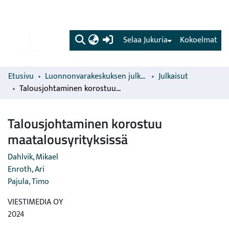
(current)
Selaa Jukuria
Kokoelmat
Etusivu
Luonnonvarakeskuksen julkaisut
Julkaisut
Talousjohtaminen korostuu maatalousyrityksissä
Talousjohtaminen korostuu
maatalousyrityksissä
Dahlvik, Mikael
Enroth, Ari
Pajula, Timo
VIESTIMEDIA OY
2024