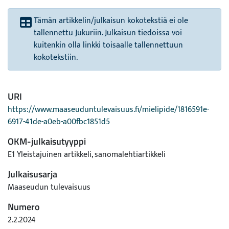
Tämän artikkelin/julkaisun kokotekstiä ei ole
tallennettu Jukuriin. Julkaisun tiedoissa voi
kuitenkin olla linkki toisaalle tallennettuun
kokotekstiin.
URI
https://www.maaseuduntulevaisuus.fi/mielipide/1816591e-
6917-41de-a0eb-a00fbc1851d5
OKM-julkaisutyyppi
E1 Yleistajuinen artikkeli, sanomalehtiartikkeli
Julkaisusarja
Maaseudun tulevaisuus
Numero
2.2.2024