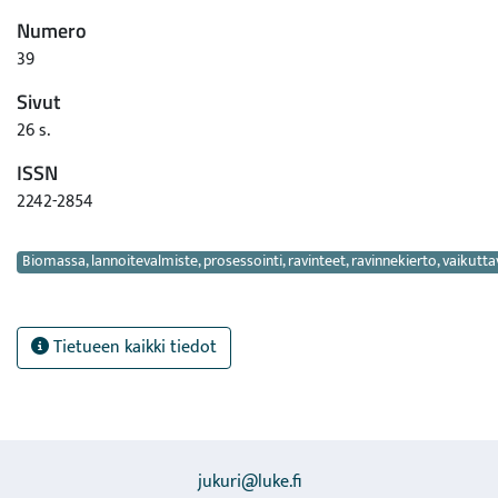
Numero
39
Sivut
26 s.
ISSN
2242-2854
Avainsanat
Biomassa, lannoitevalmiste, prosessointi, ravinteet, ravinnekierto, vaikutt
Tietueen kaikki tiedot
jukuri@luke.fi