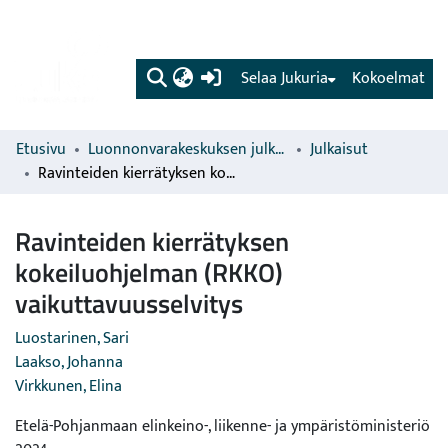
(current)
Selaa Jukuria
Kokoelmat
Etusivu
Luonnonvarakeskuksen julkaisut
Julkaisut
Ravinteiden kierrätyksen kokeiluohjelman (RKKO) vaikuttavuusselvitys
Ravinteiden kierrätyksen
kokeiluohjelman (RKKO)
vaikuttavuusselvitys
Luostarinen, Sari
Laakso, Johanna
Virkkunen, Elina
Etelä-Pohjanmaan elinkeino-, liikenne- ja ympäristöministeriö