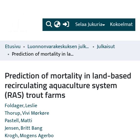
(current)
Selaa Jukuria
Kokoelmat
Etusivu
Luonnonvarakeskuksen julkaisut
Julkaisut
Prediction of mortality in land-based recirculating aquaculture system (RAS) trout farms
Prediction of mortality in land-based
recirculating aquaculture system
(RAS) trout farms
Foldager, Leslie
Thorup, Vivi Mørkøre
Pastell, Matti
Jensen, Britt Bang
Krogh, Mogens Agerbo