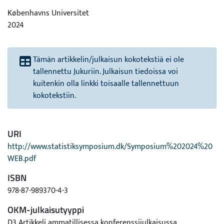
Københavns Universitet
2024
Tämän artikkelin/julkaisun kokotekstiä ei ole
tallennettu Jukuriin. Julkaisun tiedoissa voi
kuitenkin olla linkki toisaalle tallennettuun
kokotekstiin.
URI
http://www.statistiksymposium.dk/Symposium%202024%20
WEB.pdf
ISBN
978-87-989370-4-3
OKM-julkaisutyyppi
D3 Artikkeli ammatillisessa konferenssijulkaisussa