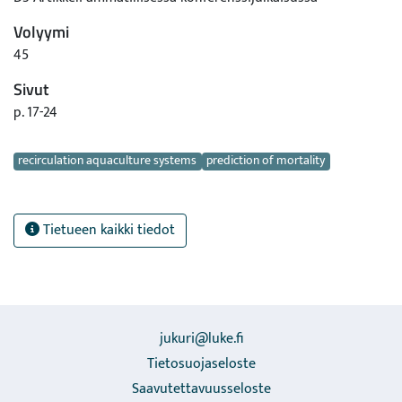
Volyymi
45
Sivut
p. 17-24
Avainsanat
recirculation aquaculture systems
prediction of mortality
Tietueen kaikki tiedot
jukuri@luke.fi
Tietosuojaseloste
Saavutettavuusseloste