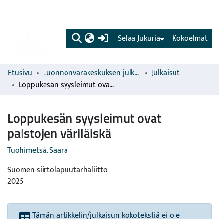
(current)
Selaa Jukuria
Kokoelmat
Etusivu
Luonnonvarakeskuksen julkaisut
Julkaisut
Loppukesän syysleimut ovat palstojen väriläiskä
Loppukesän syysleimut ovat
palstojen väriläiskä
Tuohimetsä, Saara
Suomen siirtolapuutarhaliitto
2025
Tämän artikkelin/julkaisun kokotekstiä ei ole