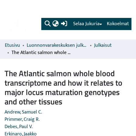
(current)
Selaa Jukuria
Kokoelmat
Etusivu
Luonnonvarakeskuksen julkaisut
Julkaisut
The Atlantic salmon whole blood transcriptome and how it relates to major locus maturation genotypes and other tissues
The Atlantic salmon whole blood
transcriptome and how it relates to
major locus maturation genotypes
and other tissues
Andrew, Samuel C.
Primmer, Craig R.
Debes, Paul V.
Erkinaro, Jaakko