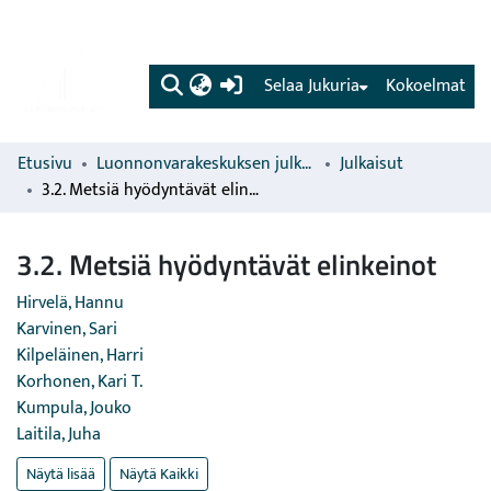
(current)
Selaa Jukuria
Kokoelmat
Etusivu
Luonnonvarakeskuksen julkaisut
Julkaisut
3.2. Metsiä hyödyntävät elinkeinot
3.2. Metsiä hyödyntävät elinkeinot
Hirvelä, Hannu
Karvinen, Sari
Kilpeläinen, Harri
Korhonen, Kari T.
Kumpula, Jouko
Laitila, Juha
Näytä lisää
Näytä Kaikki