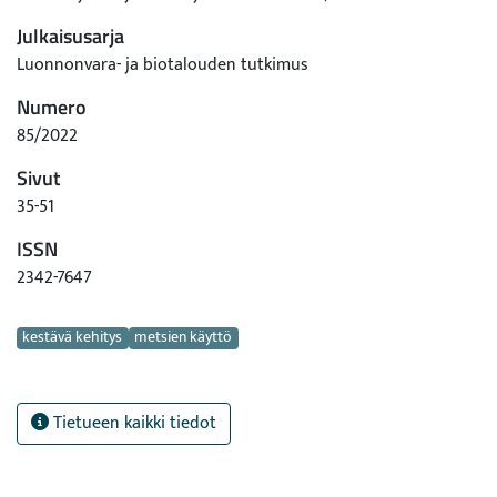
Julkaisusarja
Luonnonvara- ja biotalouden tutkimus
Numero
85/2022
Sivut
35-51
ISSN
2342-7647
Avainsanat
kestävä kehitys
metsien käyttö
Tietueen kaikki tiedot