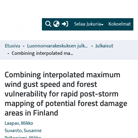
(current)
Selaa Jukuria
Kokoelmat
Etusivu
Luonnonvarakeskuksen julkaisut
Julkaisut
Combining interpolated maximum wind gust speed and forest vulnerability for rapid post-storm mapping of potential forest damage areas in Finland
Combining interpolated maximum
wind gust speed and forest
vulnerability for rapid post-storm
mapping of potential forest damage
areas in Finland
Laapas, Mikko
Suvanto, Susanne