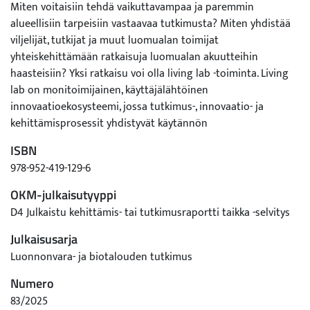
Miten voitaisiin tehdä vaikuttavampaa ja paremmin
alueellisiin tarpeisiin vastaavaa tutkimusta? Miten yhdistää
viljelijät, tutkijat ja muut luomualan toimijat
yhteiskehittämään ratkaisuja luomualan akuutteihin
haasteisiin? Yksi ratkaisu voi olla living lab -toiminta. Living
lab on monitoimijainen, käyttäjälähtöinen
innovaatioekosysteemi, jossa tutkimus-, innovaatio- ja
kehittämisprosessit yhdistyvät käytännön
toimintaympäristöihin. Toiminnassa keskiössä ovat
ISBN
tutkimuksen tulosten tai innovaatioiden käyttäjät:
978-952-419-129-6
alkutuotannon tutkimuksessa viljelijät tai uuden
luomutuotteen kehittämisessä kuluttajat. Living labissa
OKM-julkaisutyyppi
käyttäjät ovat tasavertaisia toimijoita muiden toimijoiden
D4 Julkaistu kehittämis- tai tutkimusraportti taikka -selvitys
kanssa. Living labin tulee täyttää tietyt määritelmän
Julkaisusarja
mukaiset reunaehdot, mutta niiden puitteissa toimintaa
voidaan muokata vapaasti käyttäjien tarpeiden mukaan.
Luonnonvara- ja biotalouden tutkimus
Suomen Kulttuurirahaston Etelä-Savon rahaston
Numero
rahoittamassa LuomuLL -hankkeessa selvitettiin
83/2025
luomutuotantoa tukevan living lab -toiminnan