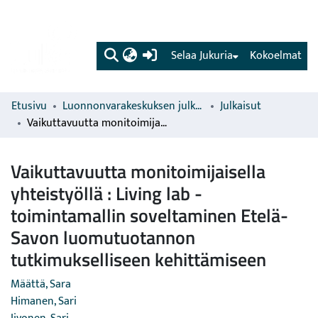
(current)
Selaa Jukuria
Kokoelmat
Etusivu
Luonnonvarakeskuksen julkaisut
Julkaisut
Vaikuttavuutta monitoimijaisella yhteistyöllä : Living lab -toimintamallin soveltaminen Etelä-Savon luomutuotannon tutkimukselliseen kehittämiseen
Vaikuttavuutta monitoimijaisella
yhteistyöllä : Living lab -
toimintamallin soveltaminen Etelä-
Savon luomutuotannon
tutkimukselliseen kehittämiseen
Määttä, Sara
Himanen, Sari