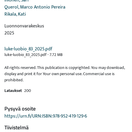
Iivonen, Sari
Querol, Marco Antonio Pereira
Rikala, Kati
Luonnonvarakeskus
2025
luke-luobio_83_2025.pdf
luke-luobio_83_2025.pdf -
7.72 MB
All rights reserved. This publication is copyrighted. You may download,
display and print it for Your own personal use. Commercial use is
prohibited.
Lataukset
200
Pysyvä osoite
https://urn.fi/URN:ISBN:978-952-419-129-6
Tiivistelmä