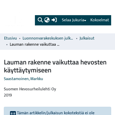
(current)
Selaa Jukuria
Kokoelmat
Etusivu
Luonnonvarakeskuksen julkaisut
Julkaisut
Lauman rakenne vaikuttaa hevosten käyttäytymiseen
Lauman rakenne vaikuttaa hevosten
käyttäytymiseen
Saastamoinen, Markku
Suomen Hevosurheilulehti Oy
2019
Tämän artikkelin/julkaisun kokotekstiä ei ole