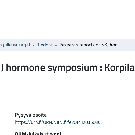
 julkaisusarjat
Tiedote
Research reports of NKJ hormone symposium : Korpilampi, Finland 4-5 January 1979
KJ hormone symposium : Korpila
Pysyvä osoite
https://urn.fi/URN:NBN:fi-fe2014120350365
OKM-julkaisutyyppi