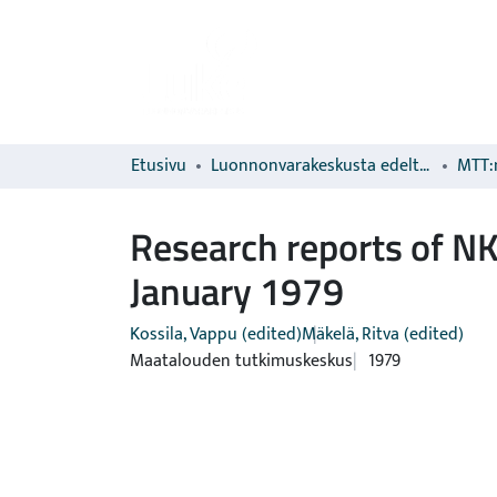
Etusivu
Luonnonvarakeskusta edeltävien organisaatioiden sarjat
MTT:n
Research reports of N
January 1979
Kossila, Vappu (edited)
Mäkelä, Ritva (edited)
Maatalouden tutkimuskeskus
1979