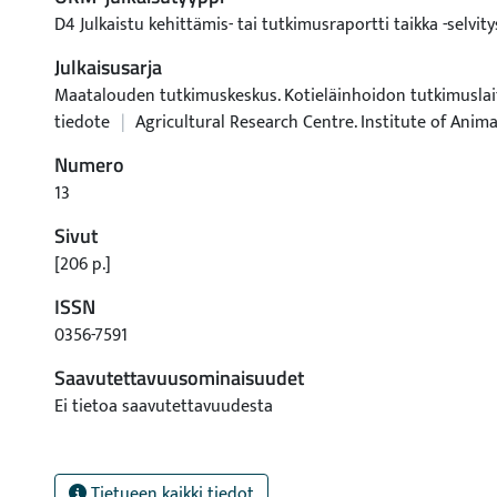
D4 Julkaistu kehittämis- tai tutkimusraportti taikka -selvity
Julkaisusarja
Maatalouden tutkimuskeskus. Kotieläinhoidon tutkimusla
tiedote
|
Agricultural Research Centre. Institute of Anim
Numero
13
Sivut
[206 p.]
ISSN
0356-7591
Saavutettavuusominaisuudet
Ei tietoa saavutettavuudesta
Tietueen kaikki tiedot