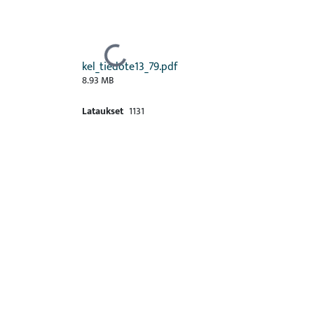
Ladataan...
kel_tiedote13_79.pdf
8.93 MB
Lataukset
1131