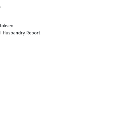
s
itoksen
al Husbandry. Report