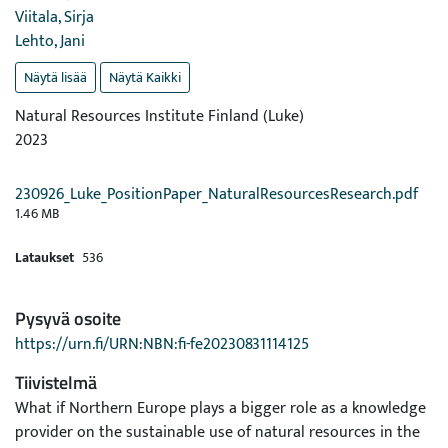
Viitala, Sirja
Lehto, Jani
Näytä lisää
Näytä Kaikki
Natural Resources Institute Finland (Luke)
2023
230926_Luke_PositionPaper_NaturalResourcesResearch.pdf
1.46 MB
Lataukset
536
Pysyvä osoite
https://urn.fi/URN:NBN:fi-fe20230831114125
Tiivistelmä
What if Northern Europe plays a bigger role as a knowledge
provider on the sustainable use of natural resources in the