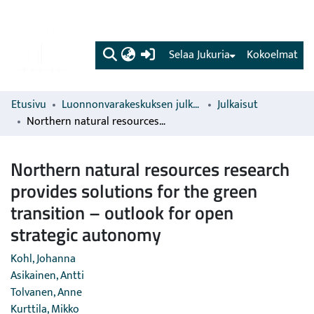
(current)
Selaa Jukuria
Kokoelmat
Etusivu
Luonnonvarakeskuksen julkaisut
Julkaisut
Northern natural resources research provides solutions for the green transition – outlook for open strategic autonomy
Northern natural resources research
provides solutions for the green
transition – outlook for open
strategic autonomy
Kohl, Johanna
Asikainen, Antti
Tolvanen, Anne
Kurttila, Mikko