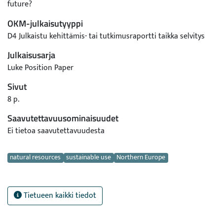
future?
OKM-julkaisutyyppi
D4 Julkaistu kehittämis- tai tutkimusraportti taikka selvitys
Julkaisusarja
Luke Position Paper
Sivut
8 p.
Saavutettavuusominaisuudet
Ei tietoa saavutettavuudesta
Avainsanat
natural resources
sustainable use
Northern Europe
Tietueen kaikki tiedot