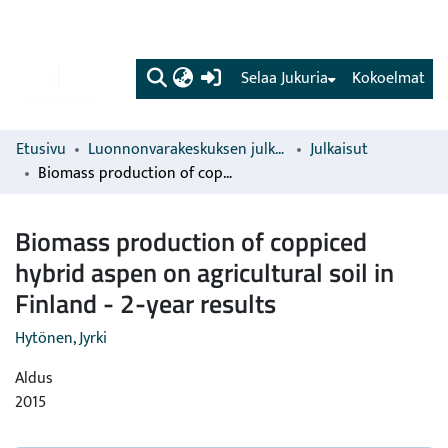
(current)
Selaa Jukuria
Kokoelmat
Etusivu
Luonnonvarakeskuksen julkaisut
Julkaisut
Biomass production of coppiced hybrid aspen on agricultural soil in Finland - 2-year results
Biomass production of coppiced
hybrid aspen on agricultural soil in
Finland - 2-year results
Hytönen, Jyrki
Aldus
2015