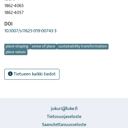
1862-4065
1862-4057
DOI
10.1007/s11625-019-00743-3
Avainsanat
place-shaping
sense of place
sustainability transformation
place values
Tietueen kaikki tiedot
jukuri@luke.fi
Tietosuojaseloste
Saavutettavuusseloste