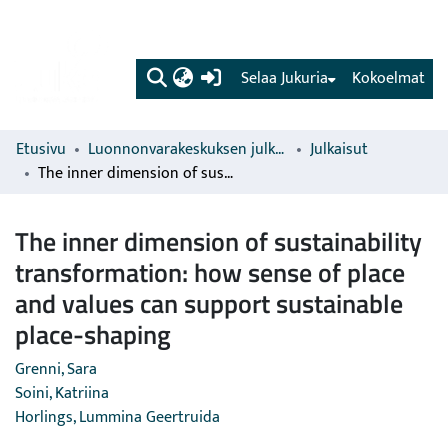
(current)
Selaa Jukuria
Kokoelmat
Etusivu
Luonnonvarakeskuksen julkaisut
Julkaisut
The inner dimension of sustainability transformation: how sense of place and values can support sustainable place-shaping
The inner dimension of sustainability
transformation: how sense of place
and values can support sustainable
place-shaping
Grenni, Sara
Soini, Katriina
Horlings, Lummina Geertruida