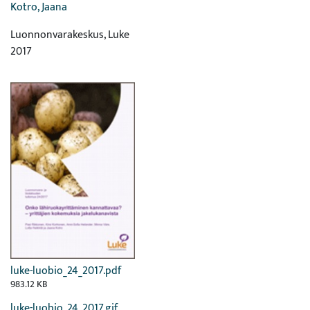
Kotro, Jaana
Luonnonvarakeskus, Luke
2017
luke-luobio_24_2017.pdf
983.12 KB
luke-luobio_24_2017.gif