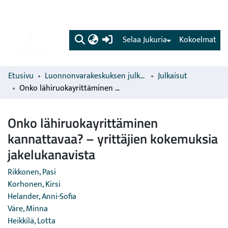
(current)
Selaa Jukuria
Kokoelmat
Etusivu
Luonnonvarakeskuksen julkaisut
Julkaisut
Onko lähiruokayrittäminen kannattavaa? – yrittäjien kokemuksia jakelukanavista
Onko lähiruokayrittäminen
kannattavaa? – yrittäjien kokemuksia
jakelukanavista
Rikkonen, Pasi
Korhonen, Kirsi
Helander, Anni-Sofia
Väre, Minna
Heikkilä, Lotta