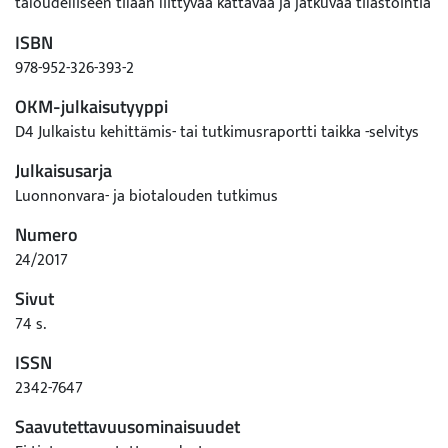
ISBN
978-952-326-393-2
OKM-julkaisutyyppi
D4 Julkaistu kehittämis- tai tutkimusraportti taikka -selvitys
Julkaisusarja
Luonnonvara- ja biotalouden tutkimus
Numero
24/2017
Sivut
74 s.
ISSN
2342-7647
Saavutettavuusominaisuudet