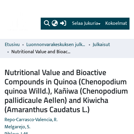
(current)
Selaa Jukuria
Kokoelmat
Etusivu
Luonnonvarakeskuksen julkaisut
Julkaisut
Nutritional Value and Bioactive Compounds in Quinoa (Chenopodium quinoa Willd.), Kañiwa (Chenopodium pallidicaule Aellen) and Kiwicha (Amaranthus Caudatus L.)
Nutritional Value and Bioactive
Compounds in Quinoa (Chenopodium
quinoa Willd.), Kañiwa (Chenopodium
pallidicaule Aellen) and Kiwicha
(Amaranthus Caudatus L.)
Repo-Carrasco-Valencia, R.
Melgarejo, S.