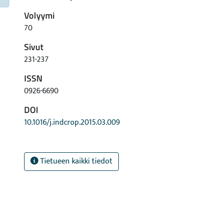
Volyymi
70
Sivut
231-237
ISSN
0926-6690
DOI
10.1016/j.indcrop.2015.03.009
Tietueen kaikki tiedot