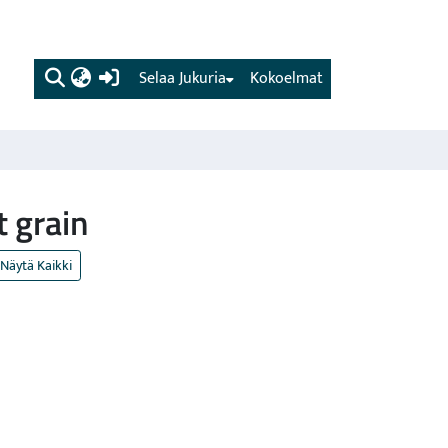
(current)
Selaa Jukuria
Kokoelmat
t grain
Näytä Kaikki