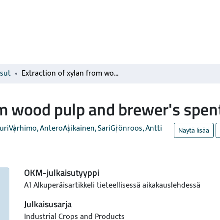
isut
Extraction of xylan from wood pulp and brewer's spent grain
om wood pulp and brewer's spen
uri
Varhimo, Antero
Asikainen, Sari
Grönroos, Antti
Näytä lisää
OKM-julkaisutyyppi
A1 Alkuperäisartikkeli tieteellisessä aikakauslehdessä
Julkaisusarja
Industrial Crops and Products