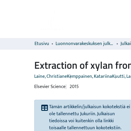
Etusivu
Luonnonvarakeskuksen julkaisut
Julka
Extraction of xylan fr
Laine, Christiane
Kemppainen, Katariina
Kuutti, La
Elsevier Science
2015
Tämän artikkelin/julkaisun kokotekstiä ei
ole tallennettu Jukuriin. Julkaisun
tiedoissa voi kuitenkin olla linkki
toisaalle tallennettuun kokotekstiin.