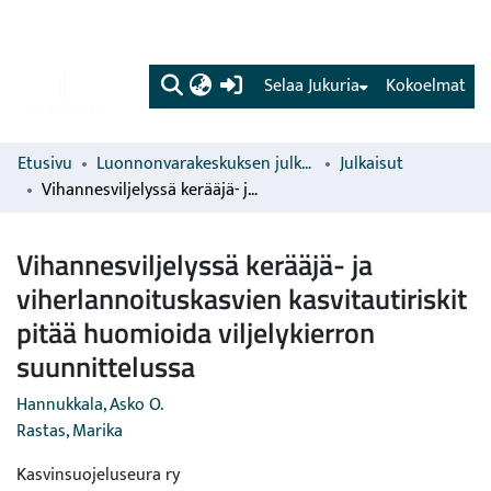
(current)
Selaa Jukuria
Kokoelmat
Etusivu
Luonnonvarakeskuksen julkaisut
Julkaisut
Vihannesviljelyssä kerääjä- ja viherlannoituskasvien kasvitautiriskit pitää huomioida viljelykierron suunnittelussa
Vihannesviljelyssä kerääjä- ja
viherlannoituskasvien kasvitautiriskit
pitää huomioida viljelykierron
suunnittelussa
Hannukkala, Asko O.
Rastas, Marika
Kasvinsuojeluseura ry