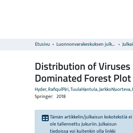
Etusivu
Luonnonvarakeskuksen julkaisut
Julka
Distribution of Viruse
Dominated Forest Plot 
Hyder, Rafiqul
Piri, Tuula
Hantula, Jarkko
Nuorteva, 
Springer
2018
Tämän artikkelin/julkaisun kokotekstiä ei
ole tallennettu Jukuriin. Julkaisun
tiedoissa voi kuitenkin olla linkki