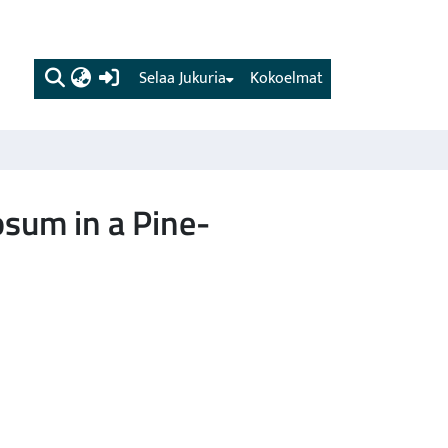
(current)
Selaa Jukuria
Kokoelmat
osum in a Pine-