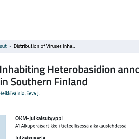
isut
Distribution of Viruses Inhabiting Heterobasidion annosum in a Pine-Dominated Forest Plot in Southern Finland
s Inhabiting Heterobasidion ann
in Southern Finland
Heikki
Vainio, Eeva J.
OKM-julkaisutyyppi
A1 Alkuperäisartikkeli tieteellisessä aikakauslehdessä
Julkaisusarja