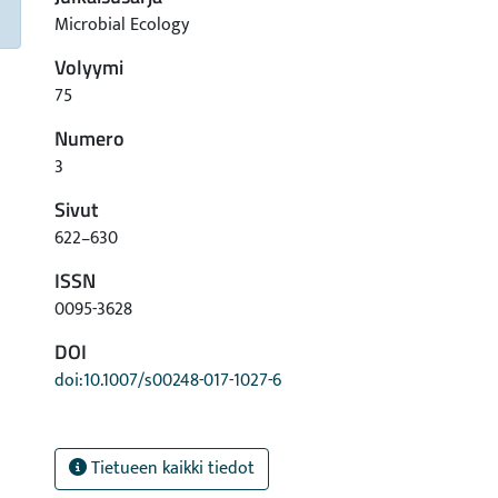
Microbial Ecology
Volyymi
75
Numero
3
Sivut
622–630
ISSN
0095-3628
DOI
doi:10.1007/s00248-017-1027-6
Tietueen kaikki tiedot