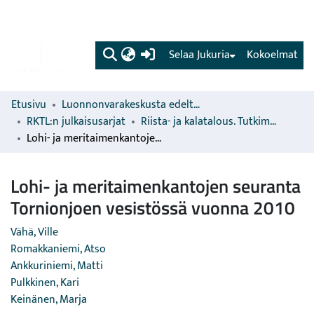
(current)
Selaa Jukuria
Kokoelmat
Etusivu
Luonnonvarakeskusta edeltävien organisaatioiden sarjat
RKTL:n julkaisusarjat
Riista- ja kalatalous. Tutkimuksia ja selvityksiä
Lohi- ja meritaimenkantojen seuranta Tornionjoen vesistössä vuonna 2010
Lohi- ja meritaimenkantojen seuranta
Tornionjoen vesistössä vuonna 2010
Vähä, Ville
Romakkaniemi, Atso
Ankkuriniemi, Matti
Pulkkinen, Kari
Keinänen, Marja