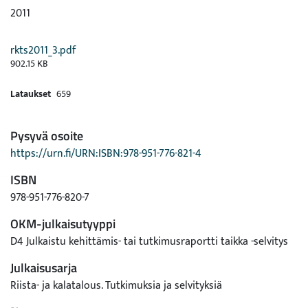
2011
rkts2011_3.pdf
902.15 KB
Lataukset
659
Pysyvä osoite
https://urn.fi/URN:ISBN:978-951-776-821-4
ISBN
978-951-776-820-7
OKM-julkaisutyyppi
D4 Julkaistu kehittämis- tai tutkimusraportti taikka -selvitys
Julkaisusarja
Riista- ja kalatalous. Tutkimuksia ja selvityksiä