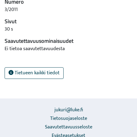
Numero
3/2011
Sivut
30 s
Saavutettavuusominaisuudet
Ei tietoa saavutettavuudesta
Tietueen kaikki tiedot
jukuri@luke.fi
Tietosuojaseloste
Saavutettavuusseloste
Evästeasetukset