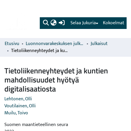
(current)
Selaa Jukuria
Kokoelmat
Etusivu
Luonnonvarakeskuksen julkaisut
Julkaisut
Tietoliikenneyhteydet ja kuntien mahdollisuudet hyötyä digitalisaatiosta
Tietoliikenneyhteydet ja kuntien
mahdollisuudet hyötyä
digitalisaatiosta
Lehtonen, Olli
Voutilainen, Olli
Muilu, Toivo
Suomen maantieteellinen seura