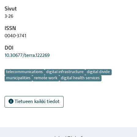
Sivut
3-26
ISSN
0040-3741
DOI
10.30677/terra.122269
Avainsanat
telecommunications
digital infrastructure
digital divide
municipalities
remote work
digital health services
Tietueen kaikki tiedot