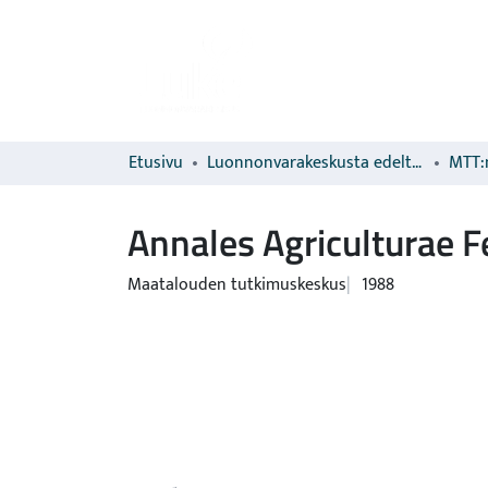
Etusivu
Luonnonvarakeskusta edeltävien organisaatioiden sarjat
MTT:n
Annales Agriculturae Fe
Maatalouden tutkimuskeskus
1988