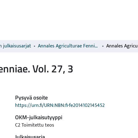
 julkaisusarjat
Annales Agriculturae Fenniae
nniae. Vol. 27, 3
Pysyvä osoite
https://urn.fi/URN:NBN:fi-fe2014102145452
OKM-julkaisutyyppi
C2 Toimitettu teos
Julkaisusarja