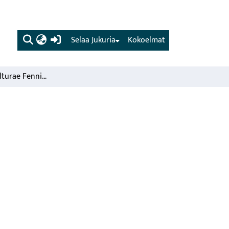
(current)
Selaa Jukuria
Kokoelmat
Annales Agriculturae Fenniae. Vol. 27, 3