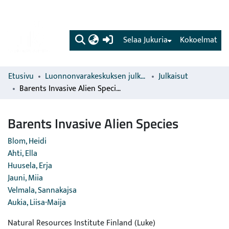
(current)
Selaa Jukuria
Kokoelmat
Etusivu
Luonnonvarakeskuksen julkaisut
Julkaisut
Barents Invasive Alien Species
Barents Invasive Alien Species
Blom, Heidi
Ahti, Ella
Huusela, Erja
Jauni, Miia
Velmala, Sannakajsa
Aukia, Liisa-Maija
Natural Resources Institute Finland (Luke)