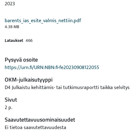
2023
barents_ias_esite_valmis_nettiin.pdf
4.38 MB
Lataukset
466
Pysyvä osoite
https://urn.fi/URN:NBN:fi-fe20230908122055
OKM-julkaisutyyppi
D4 Julkaistu kehittämis- tai tutkimusraportti taikka selvitys
Sivut
2 p.
Saavutettavuusominaisuudet
Ei tietoa saavutettavuudesta