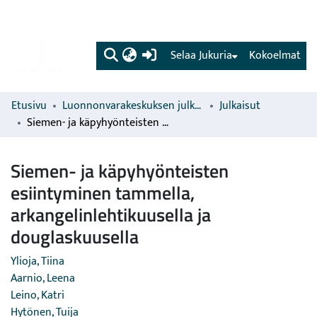
(current)
Selaa Jukuria
Kokoelmat
Etusivu
Luonnonvarakeskuksen julkaisut
Julkaisut
Siemen- ja käpyhyönteisten esiintyminen tammella, arkangelinlehtikuusella ja douglaskuusella
Siemen- ja käpyhyönteisten
esiintyminen tammella,
arkangelinlehtikuusella ja
douglaskuusella
Ylioja, Tiina
Aarnio, Leena
Leino, Katri
Hytönen, Tuija