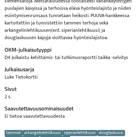
siemensatoja. Metsätaloudessa toistaiseksi vähänkäytettyjen
puulajien kävyissä ja terhoissa elävä hyönteislajisto ja niiden
esiintymisenrunsaus tunnetaan heikosti. PUUVA-hankkeessa
kartoitettiin ja tunnistettiin tammen terhoja sekä
arkangelinlehtikuusen(ent. siperianlehtikuusi) ja
douglaskuusen käpyjä vioittavaa hyönteislajistoa.
OKM-julkaisutyyppi
D4 Julkaistu kehittämis- tai tutkimusraportti taikka -selvitys
Julkaisusarja
Luke Tietokortti
Sivut
2 s.
Saavutettavuusominaisuudet
Ei tietoa saavutettavuudesta
Avainsanat
tammet
arkangelinlehtikuusi
siperianlehtikuusi
douglaskuusi