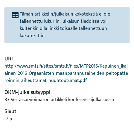
Tämän artikkelin/julkaisun kokotekstiä ei ole
tallennettu Jukuriin. Julkaisun tiedoissa voi
kuitenkin olla linkki toisaalle tallennettuun
kokotekstiin.
URI
http://www.smts.fi/sites/smts.fi/files/MTP2016/Kapuinen_Ikal
ainen_2016_Orgaanisten_maanparannusaineiden_peltopatte
roinnin_aiheuttamat_huuhtoutumat.pdf
OKM-julkaisutyyppi
B3 Vertaisarvioimaton artikkeli konferenssijulkaisussa
Sivut
[7 p.]