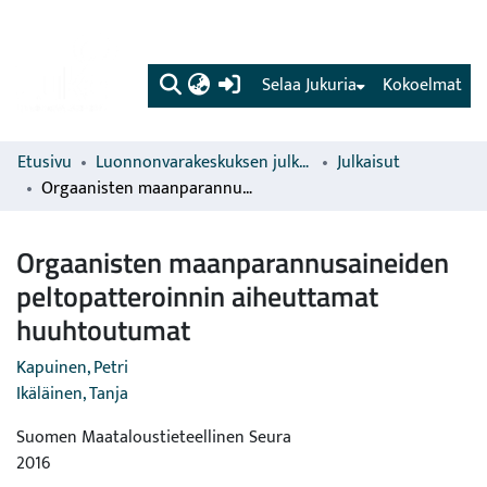
(current)
Selaa Jukuria
Kokoelmat
Etusivu
Luonnonvarakeskuksen julkaisut
Julkaisut
Orgaanisten maanparannusaineiden peltopatteroinnin aiheuttamat huuhtoutumat
Orgaanisten maanparannusaineiden
peltopatteroinnin aiheuttamat
huuhtoutumat
Kapuinen, Petri
Ikäläinen, Tanja
Suomen Maataloustieteellinen Seura
2016