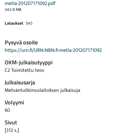
metla-201207171092.pdf
342.9 MB
Lataukset
545
Pysyvä osoite
https://urn.fi/URN:NBN:fi-metla-201207171092
OKM-julkaisutyyppi
C2 Toimitettu teos
Julkaisusarja
Metsäntutkimuslaitoksen julkaisuja
Volyymi
60
Sivut
[312 s.]