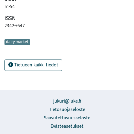
51-54
ISSN
2342-7647
Avainsanat
dairy market
Tietueen kaikki tiedot
jukuri@luke.fi
Tietosuojaseloste
Saavutettavuusseloste
Evästeasetukset