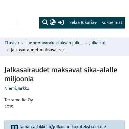
(current)
Selaa Jukuria
Kokoelmat
Etusivu
Luonnonvarakeskuksen julkaisut
Julkaisut
Jalkasairaudet maksavat sika-alalle miljoonia
Jalkasairaudet maksavat sika-alalle
miljoonia
Niemi, Jarkko
Terramedia Oy
2019
Tämän artikkelin/julkaisun kokotekstiä ei ole