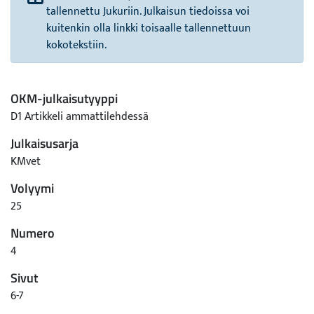
tallennettu Jukuriin. Julkaisun tiedoissa voi
kuitenkin olla linkki toisaalle tallennettuun
kokotekstiin.
OKM-julkaisutyyppi
D1 Artikkeli ammattilehdessä
Julkaisusarja
KMvet
Volyymi
25
Numero
4
Sivut
6-7