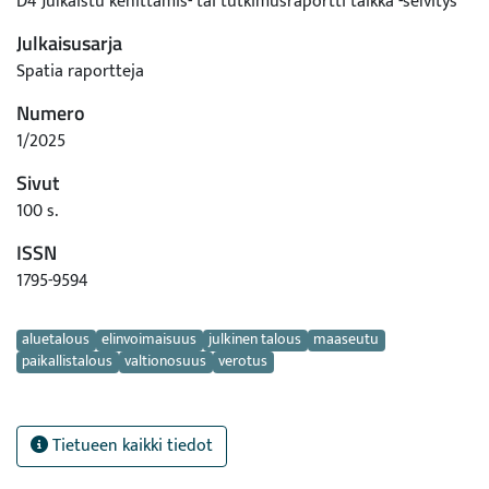
D4 Julkaistu kehittämis- tai tutkimusraportti taikka -selvitys
Julkaisusarja
Spatia raportteja
Numero
1/2025
Sivut
100 s.
ISSN
1795-9594
Avainsanat
aluetalous
elinvoimaisuus
julkinen talous
maaseutu
paikallistalous
valtionosuus
verotus
Tietueen kaikki tiedot