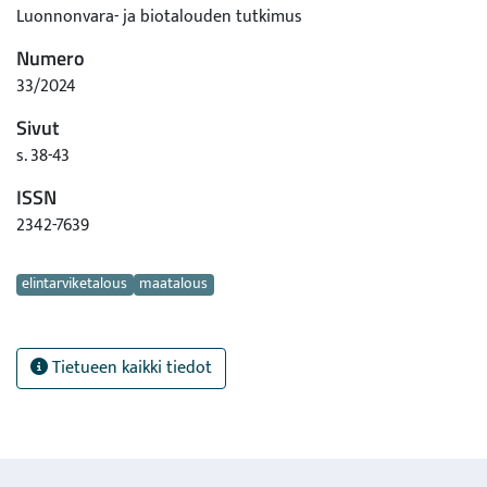
Luonnonvara- ja biotalouden tutkimus
Numero
33/2024
Sivut
s. 38-43
ISSN
2342-7639
Avainsanat
elintarviketalous
maatalous
Tietueen kaikki tiedot